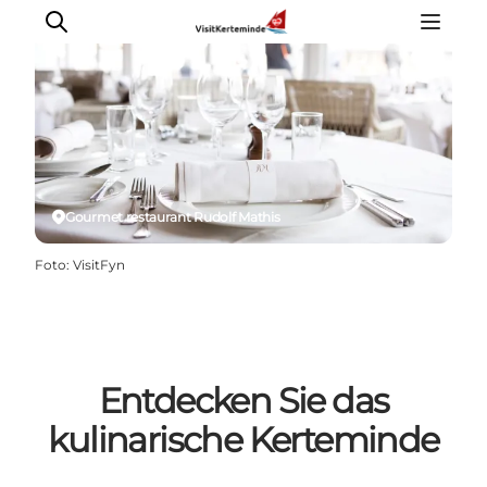
Sehenswürdigkeiten
Aktivitäten
Gourmet restaurant Rudolf Mathis
Essen und trinken
Foto
:
VisitFyn
Unterkünfte
Reiseplanung
Veranstaltungen
Entdecken Sie das
kulinarische Kerteminde