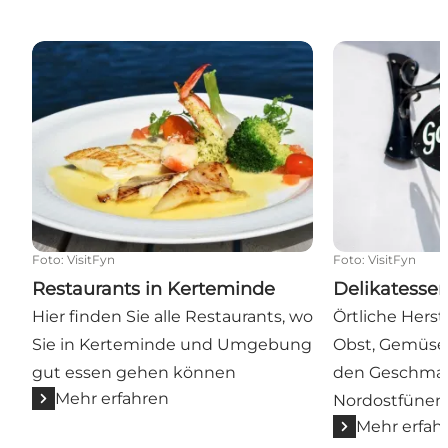
Restaurants in Kerteminde
Delikatessen 
Foto
:
VisitFyn
Foto
:
VisitFyn
Restaurants in Kerteminde
Delikatesse
Hier finden Sie alle Restaurants, wo
Örtliche Herste
Sie in Kerteminde und Umgebung
Obst, Gemüse, 
gut essen gehen können
den Geschma
Mehr erfahren
Nordostfünen 
Mehr erfah