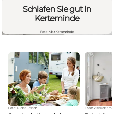
Schlafen Sie gut in
Kerteminde
Foto
:
VisitKerteminde
Camping in Kerteminde
Ferienhäuser
Foto
:
Niclas Jessen
Foto
:
VisitKertemi