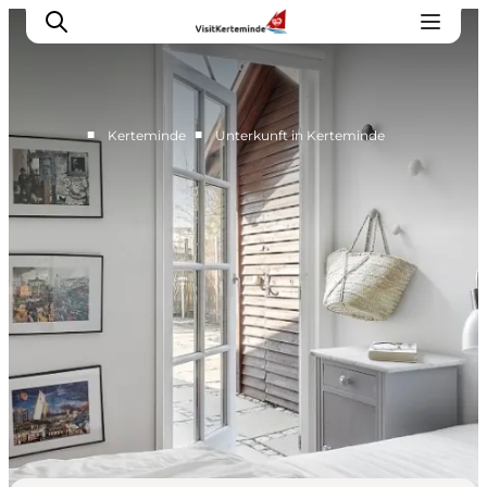
■
■
Kerteminde
Unterkunft in Kerteminde
Sehenswürdigkeiten
Aktivitäten
Essen und trinken
Unterkünfte
Reiseplanung
Veranstaltungen