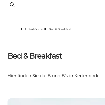
■
■
…
Unterkünfte
Bed & Breakfast
Sehenswürdigkeiten
Aktivitäten
Essen und trinken
Bed & Breakfast
Unterkünfte
Reiseplanung
Veranstaltungen
Hier finden Sie die B und B's in Kerteminde