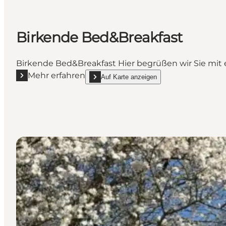
Birkende Bed&Breakfast
Birkende Bed&Breakfast Hier begrüßen wir Sie mit
Mehr erfahren
Auf Karte anzeigen
Mehr erfahren "Birkende Bed&Breakfast"
show Birkende Bed&Breakfast on_map