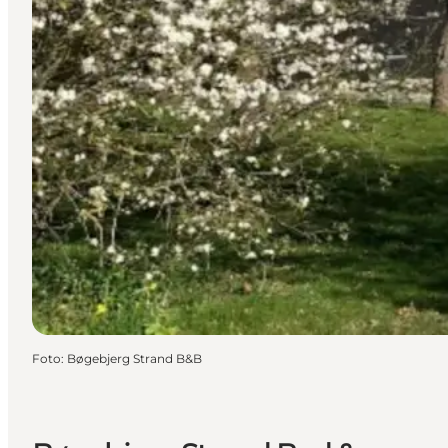
Foto
:
Bøgebjerg Strand B&B