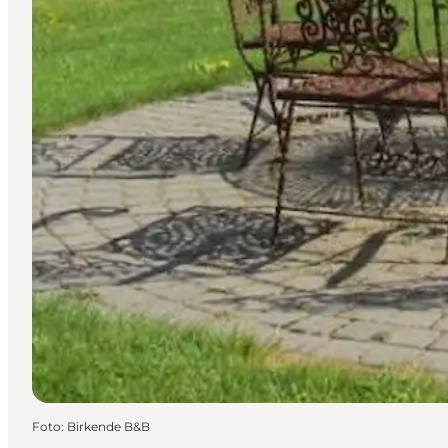
Foto
:
Birkende B&B