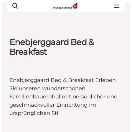
Enebjerggaard Bed &
Sehenswürdigkeiten
Breakfast
Aktivitäten
Essen und trinken
Unterkünfte
Enebjerggaard Bed & Breakfast Erleben
Reiseplanung
Sie unseren wunderschönen
Veranstaltungen
Familienbauernhof mit persönlicher und
geschmackvoller Einrichtung im
ursprünglichen Stil