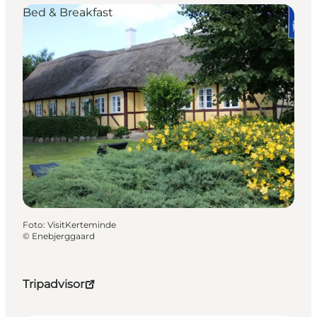
Bed & Breakfast
Foto
:
VisitKerteminde
©
Enebjerggaard
Tripadvisor