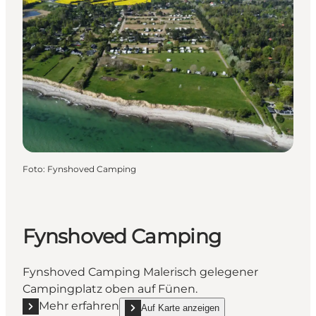
Foto
:
Fynshoved Camping
Fynshoved Camping
Fynshoved Camping Malerisch gelegener
Campingplatz oben auf Fünen.
Mehr erfahren
Auf Karte anzeigen
Mehr erfahren "Fynshoved Camping"
show Fynshoved Camping on_map