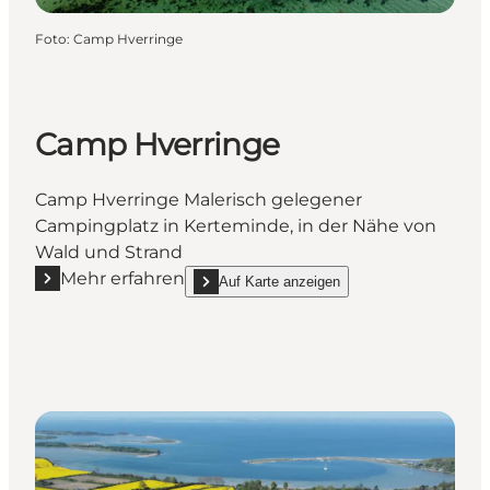
Foto
:
Camp Hverringe
Camp Hverringe
Camp Hverringe Malerisch gelegener
Campingplatz in Kerteminde, in der Nähe von
Wald und Strand
Mehr erfahren
Auf Karte anzeigen
Mehr erfahren "Camp Hverringe"
show Camp Hverringe on_map