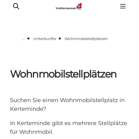
■
■
…
Unterkünfte
Wohnmobilstellplätzen
Sehenswürdigkeiten
Aktivitäten
Essen und trinken
Wohnmobilstellplätzen
Unterkünfte
Reiseplanung
Veranstaltungen
Suchen Sie einen Wohnmobilstellplatz in
Kerteminde?
In Kerteminde gibt es mehrere Stellplätze
für Wohnmobil.