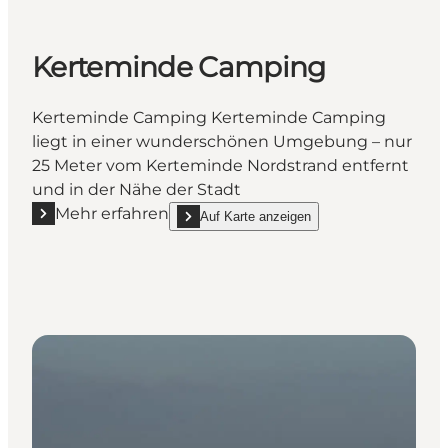
Kerteminde Camping
Kerteminde Camping Kerteminde Camping
liegt in einer wunderschönen Umgebung – nur
25 Meter vom Kerteminde Nordstrand entfernt
und in der Nähe der Stadt
Mehr erfahren
Auf Karte anzeigen
Mehr erfahren "Kerteminde Camping"
show Kerteminde Camping on_map