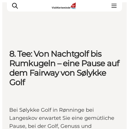
Sehenswürdigkeiten
8. Tee: Von Nachtgolf bis
Aktivitäten
Rumkugeln – eine Pause auf
Essen und trinken
dem Fairway von Sølykke
Unterkünfte
Golf
Reiseplanung
Veranstaltungen
Bei Sølykke Golf in Rønninge bei
Langeskov erwartet Sie eine gemütliche
Pause, bei der Golf, Genuss und