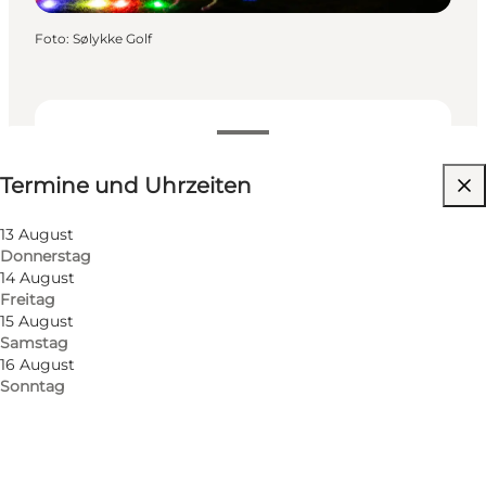
Foto
:
Sølykke Golf
Termine und Uhrzeiten
Termine und Uhrzeiten
Kostenlos
Website besuchen
13 August
Donnerstag
Hunde erlaubt
14 August
Freitag
Kinder, Freunde, Mein Partner, Mir selbst, Mein
15 August
Geschäft
Samstag
16 August
Sonntag