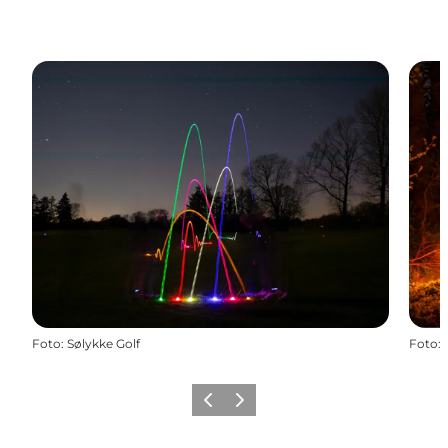
Foto
:
Sølykke Golf
Foto
:
Zurück
Weiter