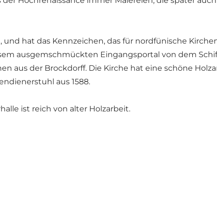
 aus der Hochrenaissance immer Malereien, die später auc
 und hat das Kennzeichen, das für nordfünische Kirchen 
sem ausgemschmückten Eingangsportal von dem Schiff 
onen aus der Brockdorff. Die Kirche hat eine schöne Holza
endienerstuhl aus 1588.
lle ist reich von alter Holzarbeit.