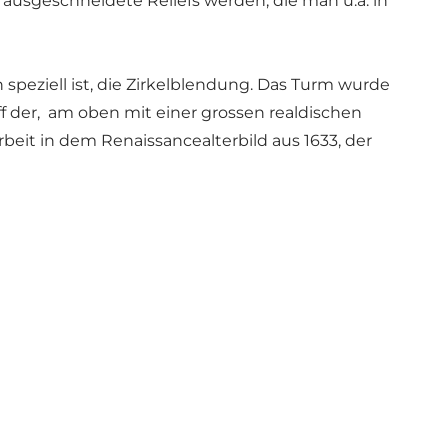
h ausgeschneidete Reliefs werden, die man u.a. in
speziell ist, die Zirkelblendung. Das Turm wurde
der, am oben mit einer grossen realdischen
rbeit in dem Renaissancealterbild aus 1633, der