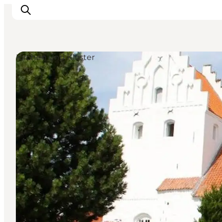
Kirchen und Klöster
Sehenswürdigkeiten
Aktivitäten
Essen und trinken
Unterkünfte
Reiseplanung
Veranstaltungen