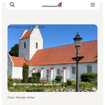
Kirchen und Klöster
Sehenswürdigkeiten
Aktivitäten
Essen und trinken
Unterkünfte
Reiseplanung
Veranstaltungen
Kerteminde, Fünen und die Inseln
Foto
:
Marslev Kirke