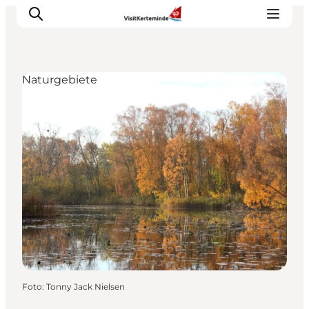
Naturgebiete
Sehenswürdigkeiten
Aktivitäten
Essen und trinken
Unterkünfte
Reiseplanung
Veranstaltungen
Foto
:
Tonny Jack Nielsen