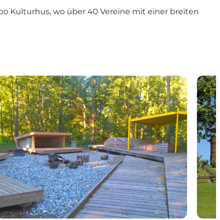
 Kulturhus, wo über 40 Vereine mit einer breiten
Shelters im Munkebo
Munk