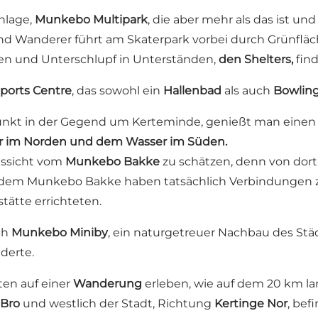
nlage,
Munkebo Multipark
, die aber mehr als das ist u
r und Wanderer führt am Skaterpark vorbei durch Grünfl
en und Unterschlupf in Unterständen,
den Shelters
,
find
orts Centre
, das sowohl ein
Hallenbad
als auch
Bowlin
nkt in der Gegend um Kerteminde, genießt man einen 
 im Norden und dem Wasser im Süden.
ussicht vom
Munkebo Bakke
zu schätzen, denn von dort
 dem Munkebo Bakke haben tatsächlich Verbindungen z
tätte errichteten.
ch
Munkebo Miniby
, ein naturgetreuer Nachbau des Stä
derte.
ten auf einer
Wanderung
erleben, wie auf dem 20 km l
 Bro
und westlich der Stadt, Richtung
Kertinge Nor
, bef