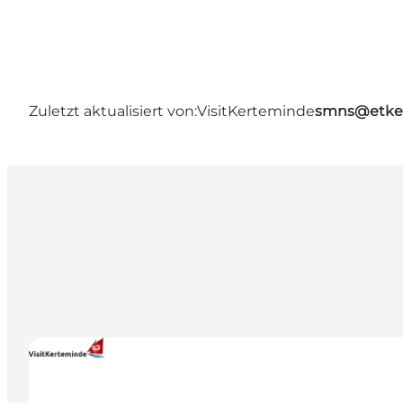
Zuletzt aktualisiert von:
VisitKerteminde
smns@etke