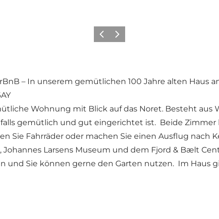
Zurück
Weiter
AirBnB – In unserem gemütlichen 100 Jahre alten Haus 
6AY
ütliche Wohnung mit Blick auf das Noret. Besteht au
lls gemütlich und gut eingerichtet ist. Beide Zimmer l
ten Sie Fahrräder oder machen Sie einen Ausflug nach
e, Johannes Larsens Museum und dem Fjord & Bælt Cent
ll an und Sie können gerne den Garten nutzen. Im Haus g