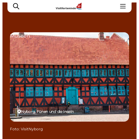
Museen
Sehenswürdigkeiten
Aktivitäten
Essen und trinken
Unterkünfte
Reiseplanung
Veranstaltungen
Nyborg, Fünen und die Inseln
Foto
:
VisitNyborg