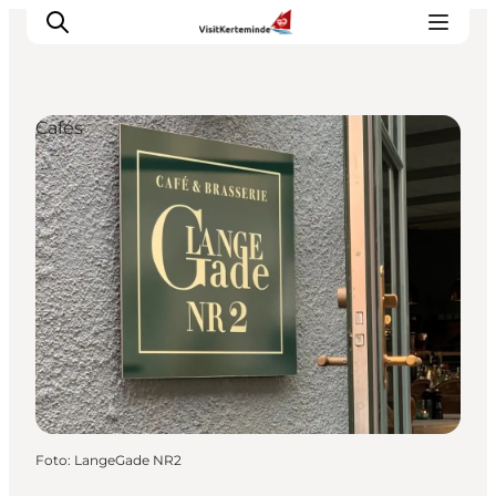
Cafés
Sehenswürdigkeiten
Aktivitäten
Essen und trinken
Unterkünfte
Reiseplanung
Veranstaltungen
Foto
:
LangeGade NR2