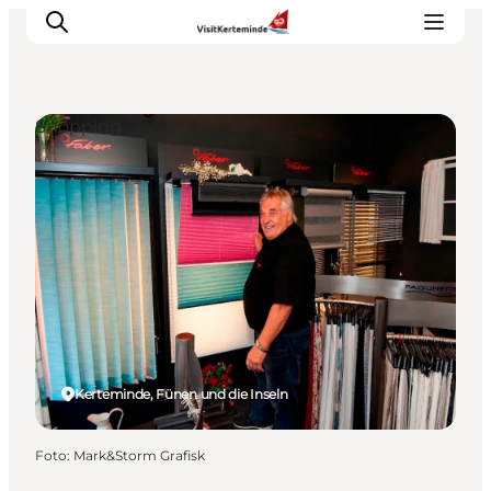
Shopping
Sehenswürdigkeiten
Aktivitäten
Essen und trinken
Unterkünfte
Reiseplanung
Veranstaltungen
Kerteminde, Fünen und die Inseln
Foto
:
Mark&Storm Grafisk