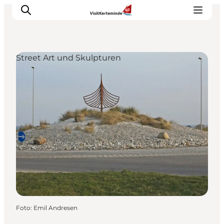
Street Art und Skulpturen
Sehenswürdigkeiten
Aktivitäten
Essen und trinken
Unterkünfte
Reiseplanung
Veranstaltungen
Foto
:
Emil Andresen