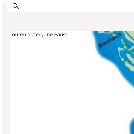
Touren auf eigene Faust
Sehenswürdigkeiten
Aktivitäten
Essen und trinken
Unterkünfte
Reiseplanung
Veranstaltungen