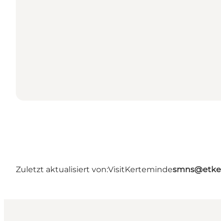
Zuletzt aktualisiert von:
VisitKerteminde
smns@etke