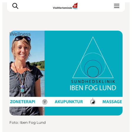
Wellness
Sehenswürdigkeiten
Aktivitäten
Essen und trinken
Unterkünfte
Reiseplanung
Veranstaltungen
Foto
:
Iben Fog Lund