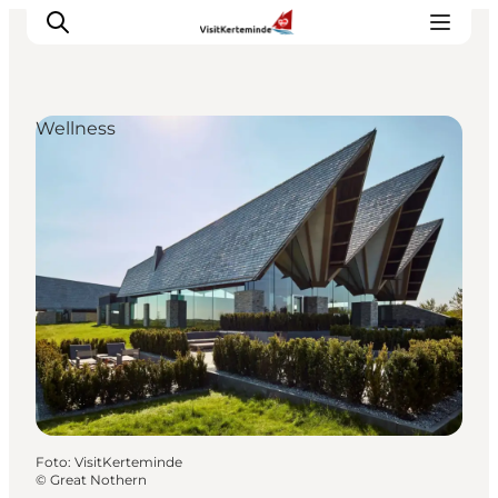
Wellness
Sehenswürdigkeiten
Aktivitäten
Essen und trinken
Unterkünfte
Reiseplanung
Veranstaltungen
Foto
:
VisitKerteminde
©
Great Nothern