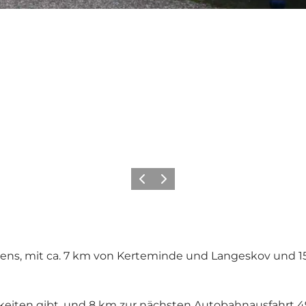
Zurück
Weiter
nens, mit ca. 7 km von Kerteminde und Langeskov und 1
keiten gibt, und 8 km zur nächsten Autobahnausfahrt 