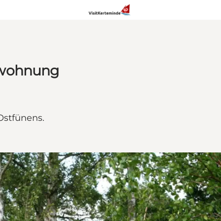
nwohnung
Ostfünens.