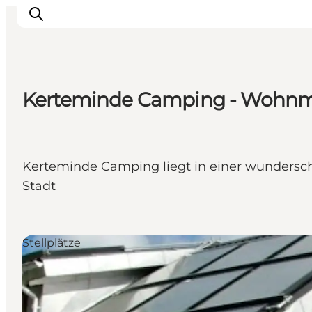
Kerteminde Camping - Wohnmob
Sehenswürdigkeiten
Aktivitäten
Essen und trinken
Kerteminde Camping liegt in einer wundersc
Unterkünfte
Stadt
Reiseplanung
Veranstaltungen
Stellplätze