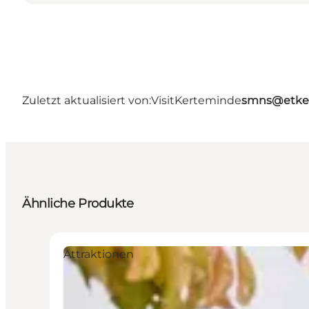
Zuletzt aktualisiert von:
VisitKerteminde
smns@etke
Ähnliche Produkte
Attraktionen