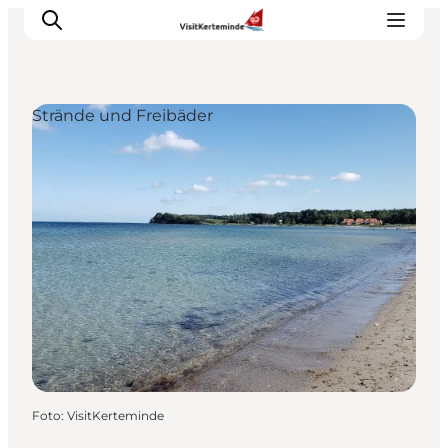
Strände und Freibäder
Sehenswürdigkeiten
Aktivitäten
Essen und trinken
Unterkünfte
Reiseplanung
Veranstaltungen
Foto
:
VisitKerteminde