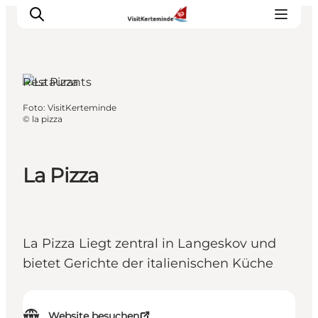
Restaurants
Foto
:
VisitKerteminde
Sehenswürdigkeiten
©
la pizza
Aktivitäten
Essen und trinken
La Pizza
Unterkünfte
Reiseplanung
Veranstaltungen
La Pizza Liegt zentral in Langeskov und
bietet Gerichte der italienischen Küche
Website besuchen