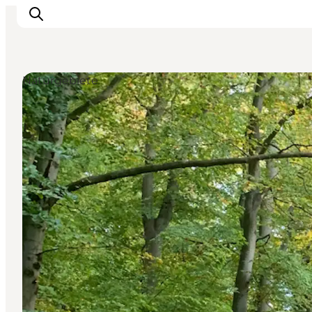
Naturgebiete
Sehenswürdigkeiten
Aktivitäten
Essen und trinken
Unterkünfte
Reiseplanung
Veranstaltungen