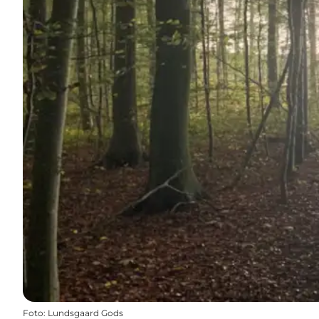
Foto
:
Lundsgaard Gods