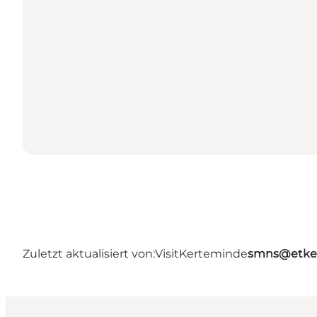
Zuletzt aktualisiert von:
VisitKerteminde
smns@etke