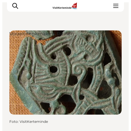
Vorzeitdenkmäler & Ruinen
Sehenswürdigkeiten
Aktivitäten
Essen und trinken
Unterkünfte
Reiseplanung
Veranstaltungen
Foto
:
VisitKerteminde