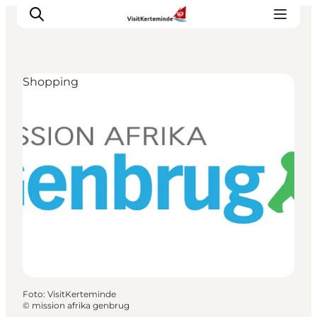
Shopping
Sehenswürdigkeiten
Aktivitäten
Essen und trinken
Unterkünfte
Reiseplanung
Veranstaltungen
Foto
:
VisitKerteminde
©
mission afrika genbrug