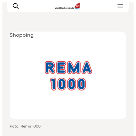
Shopping
Sehenswürdigkeiten
Aktivitäten
Essen und trinken
Unterkünfte
Reiseplanung
Veranstaltungen
Foto
:
Rema 1000