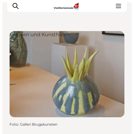
Galerien und Kunsthallen
Sehenswürdigkeiten
Aktivitäten
Essen und trinken
Unterkünfte
Reiseplanung
Veranstaltungen
Foto
:
Galleri Brugskunsten