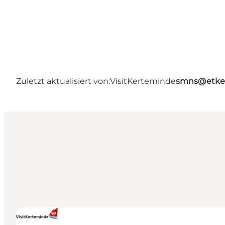
Zuletzt aktualisiert von:
VisitKerteminde
smns@etke