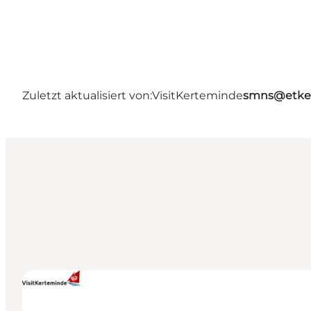
Zuletzt aktualisiert von:
VisitKerteminde
smns@etke