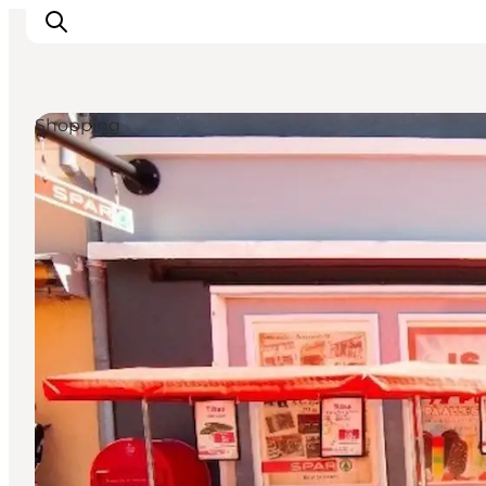
Shopping
Sehenswürdigkeiten
Aktivitäten
Essen und trinken
Unterkünfte
Reiseplanung
Veranstaltungen