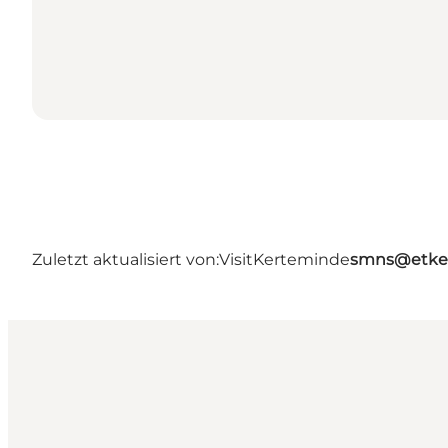
Zuletzt aktualisiert von:
VisitKerteminde
smns@etke