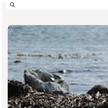
Angeln
Sehenswürdigkeiten
Aktivitäten
Essen und trinken
Unterkünfte
Reiseplanung
Veranstaltungen