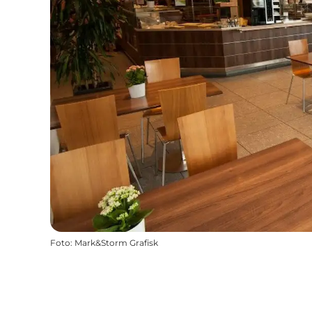
Foto
:
Mark&Storm Grafisk