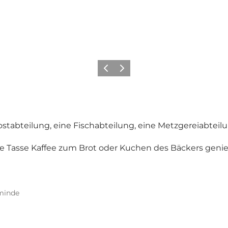
Zurück
Weiter
tabteilung, eine Fischabteilung, eine Metzgereiabteil
eine Tasse Kaffee zum Brot oder Kuchen des Bäckers gen
minde