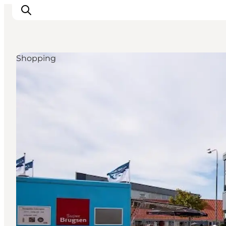
Shopping
Sehenswürdigkeiten
Aktivitäten
Essen und trinken
Unterkünfte
Reiseplanung
Veranstaltungen