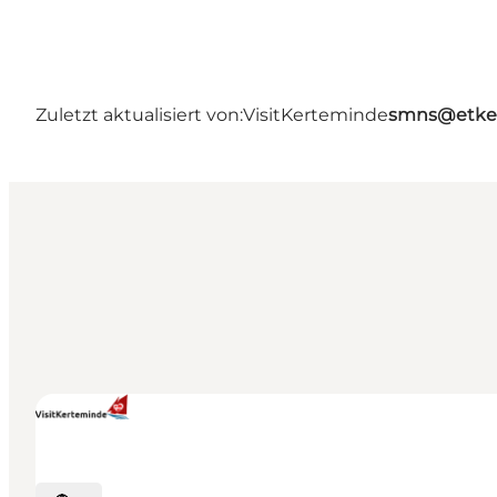
Zuletzt aktualisiert von:
VisitKerteminde
smns@etke