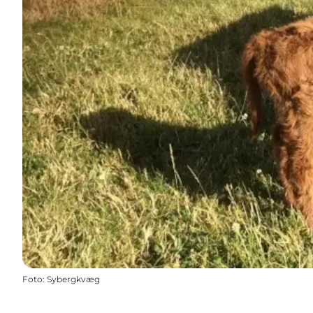
Foto
:
Sybergkvæg