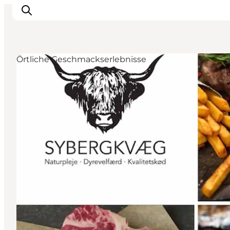
Örtliche Geschmackserlebnisse
Sehenswürdigkeiten
Aktivitäten
Essen und trinken
Unterkünfte
Reiseplanung
Veranstaltungen