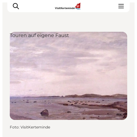
Touren auf eigene Faust
Sehenswürdigkeiten
Aktivitäten
Essen und trinken
Unterkünfte
Reiseplanung
Veranstaltungen
Foto
:
VisitKerteminde