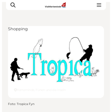
Shopping
Sehenswürdigkeiten
Aktivitäten
Essen und trinken
Unterkünfte
Reiseplanung
Veranstaltungen
Kerteminde, Fünen und die Inseln
Foto
:
Tropica Fyn