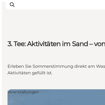
Sehenswürdigkeiten
3. Tee: Aktivitäten im Sand – vo
Aktivitäten
Essen und trinken
Unterkünfte
Reiseplanung
Erleben Sie Sommerstimmung direkt am Wasse
Veranstaltungen
Aktivitäten gefüllt ist.
Veranstaltungen