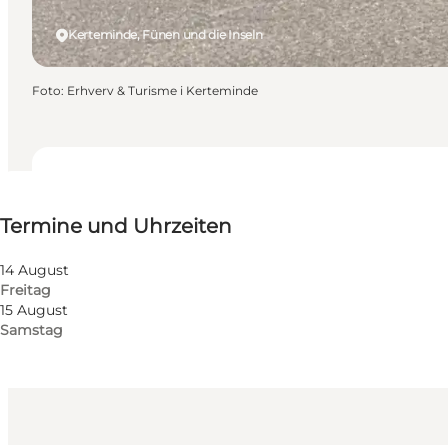
Kerteminde, Fünen und die Inseln
Foto
:
Erhverv & Turisme i Kerteminde
Termine und Uhrzeiten
Termine und Uhrzeiten
Kostenlos
Website besuchen
14 August
Freitag
Hunde erlaubt
15 August
Samstag
Kinder, Freunde, Mein Partner, Mir selbst, Mein Geschä