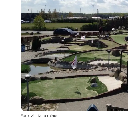
Foto
:
VisitKerteminde