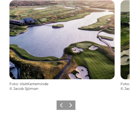
Foto
:
VisitKerteminde
Foto
:
©
Jacob Sjöman
©
Jac
Zurück
Weiter