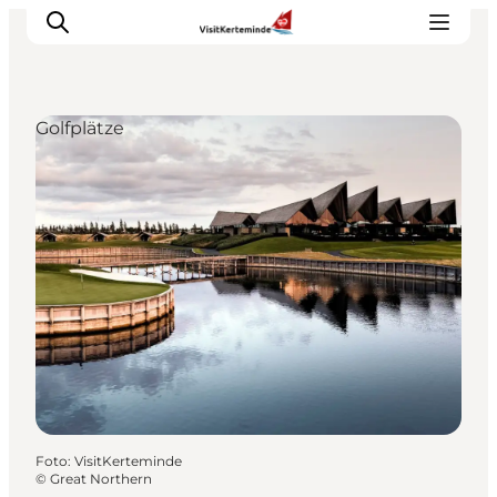
Golfplätze
Sehenswürdigkeiten
Aktivitäten
Essen und trinken
Unterkünfte
Reiseplanung
Veranstaltungen
Foto
:
VisitKerteminde
©
Great Northern