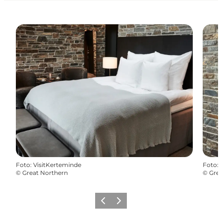
Foto
:
VisitKerteminde
Foto
:
©
Great Northern
©
Grea
Zurück
Weiter