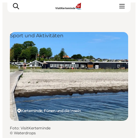
Sport und Aktivitäten
Sehenswürdigkeiten
Aktivitäten
Essen und trinken
Unterkünfte
Reiseplanung
Veranstaltungen
Kerteminde, Fünen und die Inseln
Foto
:
VisitKerteminde
©
Waterdrops