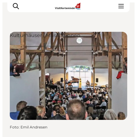
Kulturhäuser / Musikbühnen
Sehenswürdigkeiten
Aktivitäten
Essen und trinken
Unterkünfte
Reiseplanung
Veranstaltungen
Foto
:
Emil Andresen