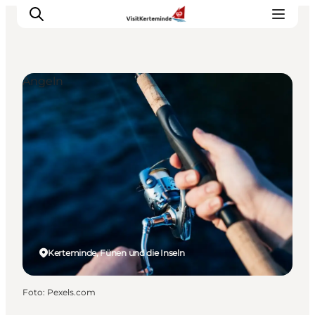
Angeln
Sehenswürdigkeiten
Aktivitäten
Essen und trinken
Unterkünfte
Reiseplanung
Veranstaltungen
Kerteminde, Fünen und die Inseln
Foto
:
Pexels.com