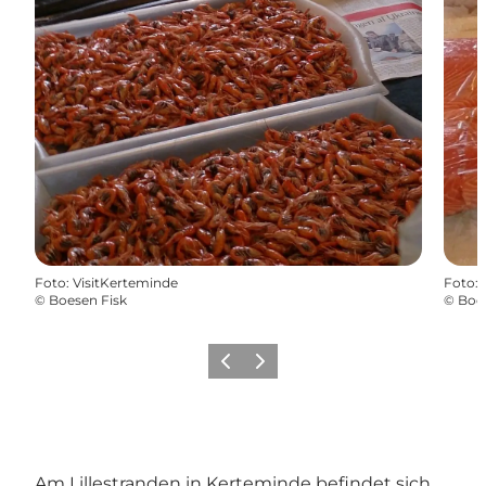
Foto
:
VisitKerteminde
Foto
:
©
Boesen Fisk
©
Boes
Zurück
Weiter
Am Lillestranden in Kerteminde befindet sich