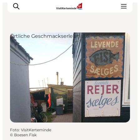
Örtliche Geschmackserlebnisse
Sehenswürdigkeiten
Aktivitäten
Essen und trinken
Unterkünfte
Reiseplanung
Veranstaltungen
Foto
:
VisitKerteminde
©
Boesen Fisk