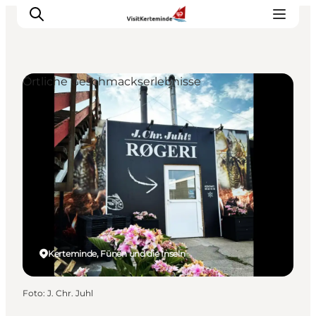
Örtliche Geschmackserlebnisse
Sehenswürdigkeiten
Aktivitäten
Essen und trinken
Unterkünfte
Reiseplanung
Veranstaltungen
Kerteminde, Fünen und die Inseln
Foto
:
J. Chr. Juhl