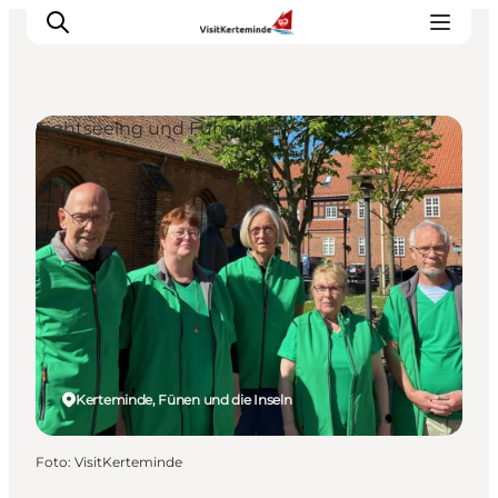
Sightseeing und Führungen
Sehenswürdigkeiten
Aktivitäten
Essen und trinken
Unterkünfte
Reiseplanung
Veranstaltungen
Kerteminde, Fünen und die Inseln
Foto
:
VisitKerteminde