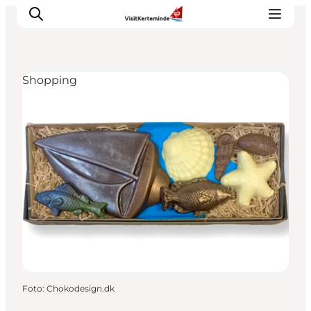
Shopping
Sehenswürdigkeiten
Aktivitäten
Essen und trinken
Unterkünfte
Reiseplanung
Veranstaltungen
Foto
:
Chokodesign.dk