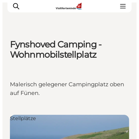
Fynshoved Camping -
Sehenswürdigkeiten
Wohnmobilstellplatz
Aktivitäten
Essen und trinken
Unterkünfte
Malerisch gelegener Campingplatz oben
Reiseplanung
auf Fünen.
Veranstaltungen
Stellplätze