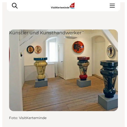
Künstler und Kunsthandwerker
Sehenswürdigkeiten
Aktivitäten
Essen und trinken
Unterkünfte
Reiseplanung
Veranstaltungen
Foto
:
VisitKerteminde