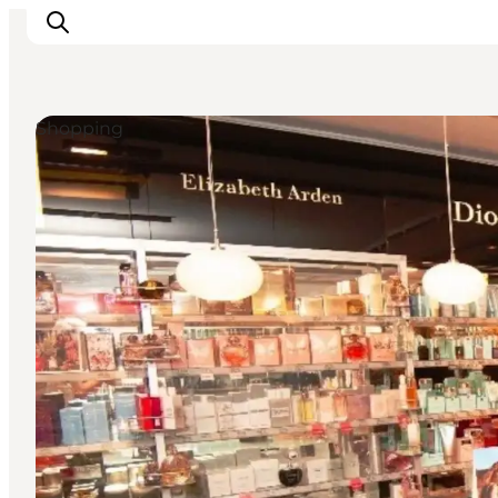
Shopping
Sehenswürdigkeiten
Aktivitäten
Essen und trinken
Unterkünfte
Reiseplanung
Veranstaltungen