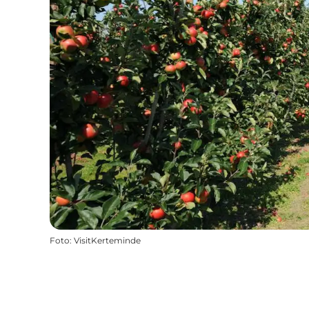
Foto
:
VisitKerteminde