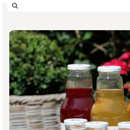
Örtliche Geschmackserlebnisse
Sehenswürdigkeiten
Aktivitäten
Essen und trinken
Unterkünfte
Reiseplanung
Veranstaltungen