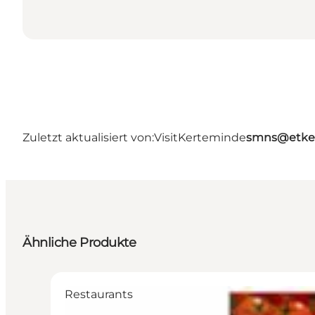
Zuletzt aktualisiert von:
VisitKerteminde
smns@etke
Ähnliche Produkte
Restaurants