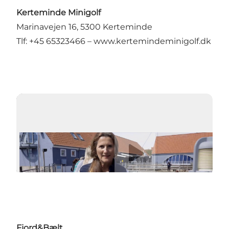
Kerteminde Minigolf
Marinavejen 16, 5300 Kerteminde
Tlf: +45 65323466 –
www.kertemindeminigolf.dk
Video abspielen
Fjord&Bælt