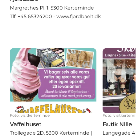
Margrethes Pl. 1, 5300 Kerteminde
Tlf: +45 65324200 -
www.fjordbaelt.dk
Vaffelhuset
Butik Nille
Foto
:
visitkerteminde
Foto
:
visitkertemi
Vaffelhuset
Butik Nille
Trollegade 2D, 5300 Kerteminde |
Langegade 45,