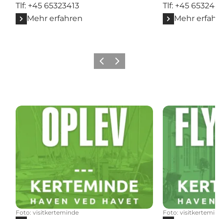
Tlf: +45 65323413
Tlf: +45 65324
Mehr erfahren
Mehr erfah
Zurück
Weiter
Foto
:
visitkerteminde
Foto
:
visitkertemi